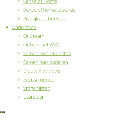
Sense of Home
Alzheimerkoor ‘Eigen Wijs’ opgericht.
Sense of home-coaches
Zo worden er activiteiten ondernomen ipv
Praktijkvoorbeelden
binnen te zitten.
Onderzoek
Net zoals bewegen, helpt muziek,
Ons team
bijvoorbeeld om vergeten liedjesteksten en
Ortho in het WZC
herinneringen terug naar boven halen én om
Samen met studenten
mensen in contact te brengen.
Samen met ouderen
Het koor biedt mensen met dementie en hun
Diepte interviews
mantelzorgers een podium om gezellig samen
Focusgroepen
te zingen.
Vragenlijsten
Literatuur
De dirigent is een bewoner die kans kreeg om
deze rol nog eens op te nemen, waarvan hij
enorm geniet
(J. van Schaik, persoonlijke communicatie, 22