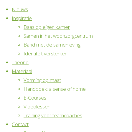
Nieuws
Inspiratie
Baas op eigen kamer
Samen in het woonzorgcentrum
Band met de samenleving
Ga
Identiteit versterken
naar
Theorie
de
Materiaal
inhoud
Alzheimerkoor
Vorming op maat
Handboek: a sense of home
E-Courses
‘Eigen Wijs’
Videolessen
Training voor teamcoaches
Contact
Woonzorgcentrum Koningsbruggen heeft het