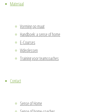
Materiaal
Vorming op maat
Handboek: a sense of home
E-Courses
Videolessen
Training voor teamcoaches
Buiten komt voorbij
Reminiscentiekamer
Terug
Aangedreven door
Fluida
&
WordPress.
Contact
naar
boven
Sense of Home
Sense of home-coaches